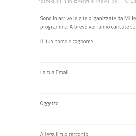
Posted at h
in
Eventi e News
by
0
Li
Sono in arrivo le gite organizzate da Mill
programma. A breve verranno caricate su q
IL tuo nome e cognome
La tua Email
Oggetto
Allega il tuo racconto